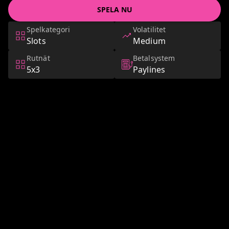
SPELA NU
Spelkategori
Volatilitet
Slots
Medium
Rutnät
Betalsystem
5x3
Paylines