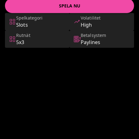
SPELA NU
Spelkategori
Volatilitet
Slots
High
Rutnät
Betalsystem
5x3
Paylines