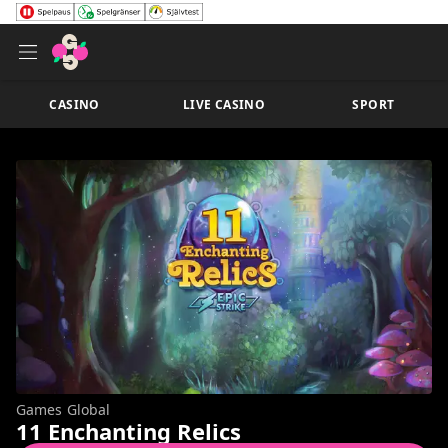
CASINO
LIVE CASINO
SPORT
Games Global
11 Enchanting Relics