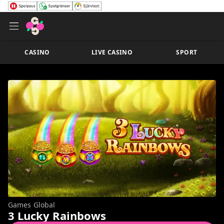
CASINO
LIVE CASINO
SPORT
Games Global
3 Lucky Rainbows