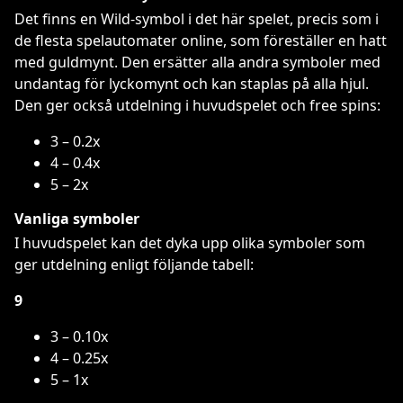
Det finns en Wild-symbol i det här spelet, precis som i
de flesta spelautomater online, som föreställer en hatt
med guldmynt. Den ersätter alla andra symboler med
undantag för lyckomynt och kan staplas på alla hjul.
Den ger också utdelning i huvudspelet och free spins:
3 – 0.2x
4 – 0.4x
5 – 2x
Vanliga symboler
I huvudspelet kan det dyka upp olika symboler som
ger utdelning enligt följande tabell:
9
3 – 0.10x
4 – 0.25x
5 – 1x