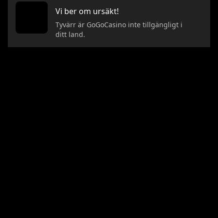
Vi ber om ursäkt!
Tyvärr är GoGoCasino inte tillgängligt i
ditt land.
CASINO
LIVE CASINO
Populära slots
Nyheter
Nya slots
Populärast
Exklusiv Jackpot
Exclusive
Jackpotspel
Roulette
Slots
Blackjack