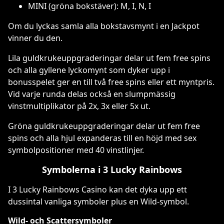
MINI (gröna bokstäver): M, I, N, I
Om du lyckas samla alla bokstavsmynt i en Jackpot
vinner du den.
Lila guldkrukeuppgraderingar delar ut fem free spins
och alla gyllene lyckomynt som dyker upp i
bonusspelet ger en till två free spins eller ett myntpris.
Vid varje runda delas också en slumpmässig
vinstmultiplikator på 2x, 3x eller 5x ut.
Gröna guldkrukeuppgraderingar delar ut fem free
spins och alla hjul expanderas till en höjd med sex
symbolpositioner med 40 vinstlinjer.
Symbolerna i 3 Lucky Rainbows
I 3 Lucky Rainbows Casino kan det dyka upp ett
dussintal vanliga symboler plus en Wild-symbol.
Wild- och Scattersymboler