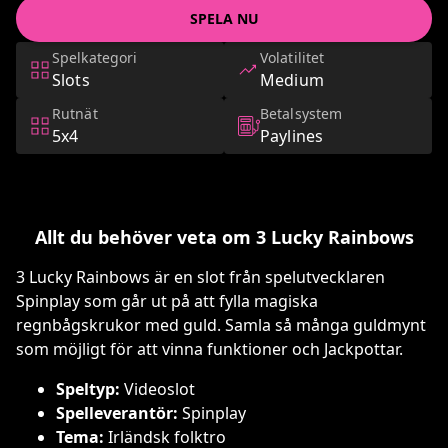
SPELA NU
Spelkategori
Volatilitet
Slots
Medium
Rutnät
Betalsystem
5x4
Paylines
Allt du behöver veta om 3 Lucky Rainbows
3 Lucky Rainbows är en slot från spelutvecklaren
Spinplay som går ut på att fylla magiska
regnbågskrukor med guld. Samla så många guldmynt
som möjligt för att vinna funktioner och Jackpottar.
Speltyp:
Videoslot
Spelleverantör:
Spinplay
Tema:
Irländsk folktro