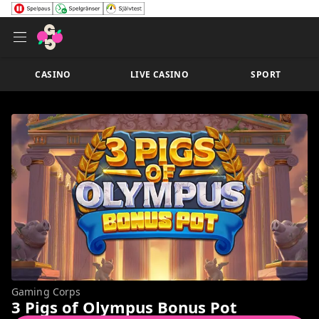
CASINO
LIVE CASINO
SPORT
Gaming Corps
3 Pigs of Olympus Bonus Pot