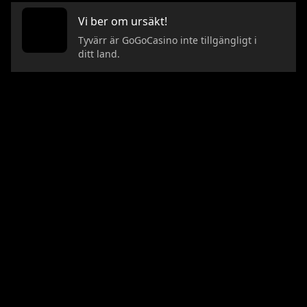
Vi ber om ursäkt!
Tyvärr är GoGoCasino inte tillgängligt i
ditt land.
CASINO
LIVE CASINO
Populära slots
Nyheter
Nya slots
Populärast
Exklusiv Jackpot
Exclusive
Jackpotspel
Roulette
Slots
Blackjack