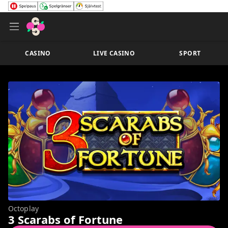
CASINO
LIVE CASINO
SPORT
Octoplay
3 Scarabs of Fortune