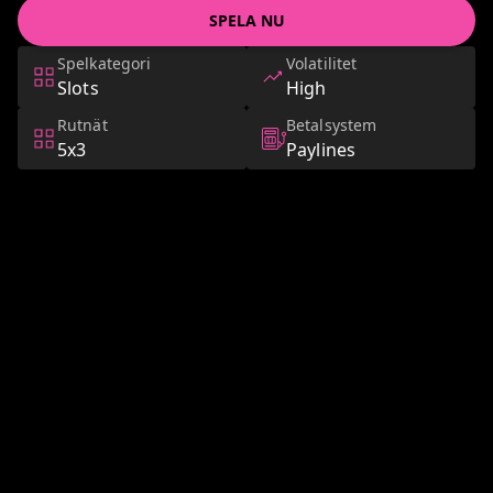
SPELA NU
Spelkategori
Volatilitet
Slots
High
Rutnät
Betalsystem
5x3
Paylines