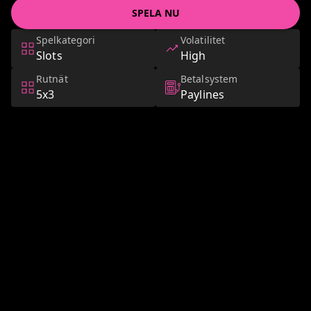
SPELA NU
Spelkategori
Volatilitet
Slots
High
Rutnät
Betalsystem
5x3
Paylines