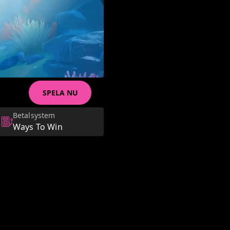
SPELA NU
Betalsystem
Ways To Win