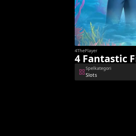
4ThePlayer
4 Fantastic F
Spelkategori
Slots