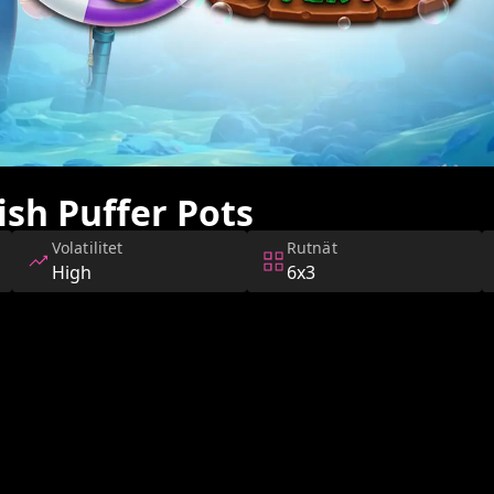
ish Puffer Pots
Volatilitet
Rutnät
High
6x3