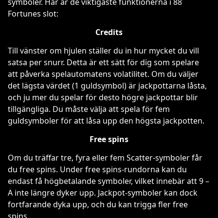
symboler. Här är de viktigaste funktionerna i 88
Fortunes slot:
Credits
Till vänster om hjulen ställer du in hur mycket du vill
satsa per snurr. Detta är ett sätt för dig som spelare
att påverka spelautomatens volatilitet. Om du väljer
det lägsta värdet (1 guldsymbol) är jackpottarna låsta,
och ju mer du spelar för desto högre jackpottar blir
tillgängliga. Du måste välja att spela för fem
guldsymboler för att låsa upp den högsta jackpotten.
Free spins
Om du träffar tre, fyra eller fem Scatter-symboler får
du free spins. Under free spins-rundorna kan du
endast få högbetalande symboler, vilket innebär att 9 –
A inte längre dyker upp. Jackpot-symboler kan dock
fortfarande dyka upp, och du kan trigga fler free
spins.