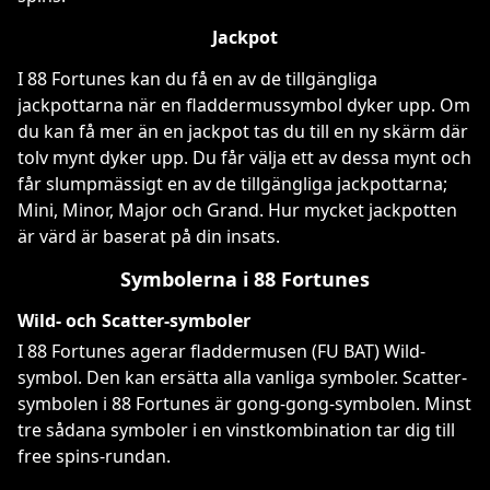
Jackpot
I 88 Fortunes kan du få en av de tillgängliga
jackpottarna när en fladdermussymbol dyker upp. Om
du kan få mer än en jackpot tas du till en ny skärm där
tolv mynt dyker upp. Du får välja ett av dessa mynt och
får slumpmässigt en av de tillgängliga jackpottarna;
Mini, Minor, Major och Grand. Hur mycket jackpotten
är värd är baserat på din insats.
Symbolerna i 88 Fortunes
Wild- och Scatter-symboler
I 88 Fortunes agerar fladdermusen (FU BAT) Wild-
symbol. Den kan ersätta alla vanliga symboler. Scatter-
symbolen i 88 Fortunes är gong-gong-symbolen. Minst
tre sådana symboler i en vinstkombination tar dig till
free spins-rundan.