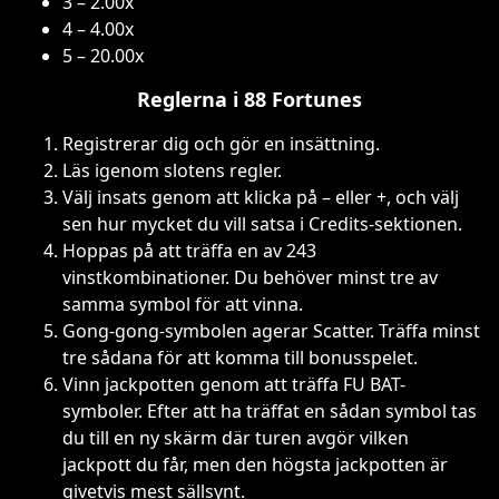
3 – 2.00x
4 – 4.00x
5 – 20.00x
Reglerna i 88 Fortunes
Registrerar dig och gör en insättning.
Läs igenom slotens regler.
Välj insats genom att klicka på – eller +, och välj
sen hur mycket du vill satsa i Credits-sektionen.
Hoppas på att träffa en av 243
vinstkombinationer. Du behöver minst tre av
samma symbol för att vinna.
Gong-gong-symbolen agerar Scatter. Träffa minst
tre sådana för att komma till bonusspelet.
Vinn jackpotten genom att träffa FU BAT-
symboler. Efter att ha träffat en sådan symbol tas
du till en ny skärm där turen avgör vilken
jackpott du får, men den högsta jackpotten är
givetvis mest sällsynt.