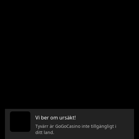
Vi ber om ursäkt!
Tyvärr är GoGoCasino inte tillgängligt i
ditt land.