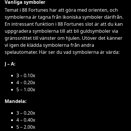
Vanliga symboler
Temat i 88 Fortunes har att göra med orienten, och
symbolerna är tagna från ikoniska symboler därifrån.
En intressant funktion i 88 Fortunes slot är att du kan
uppgradera symbolerna till att bli guldsymboler via
gränssnittet till vänster om hjulen. Utöver det känner
vi igen de klädda symbolerna från andra
spelautomater. Här ser du vad symbolerna är värda:
J – A:
3 – 0.10x
4 – 0.20x
5 – 1.00x
Mandela:
3 – 0.20x
4 – 0.40x
5 – 2.00x