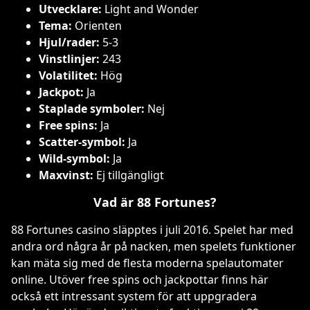
Utvecklare:
Light and Wonder
Tema:
Orienten
Hjul/rader:
5-3
Vinstlinjer:
243
Volatilitet:
Hög
Jackpot:
Ja
Staplade symboler:
Nej
Free spins:
Ja
Scatter-symbol:
Ja
Wild-symbol:
Ja
Maxvinst:
Ej tillgängligt
Vad är 88 Fortunes?
88 Fortunes casino släpptes i juli 2016. Spelet har med
andra ord några år på nacken, men spelets funktioner
kan mäta sig med de flesta moderna spelautomater
online. Utöver free spins och jackpottar finns här
också ett intressant system för att uppgradera