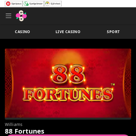
CASINO
LIVE CASINO
SPORT
Williams
88 Fortunes