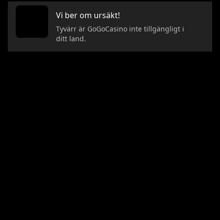
Vi ber om ursäkt!
Tyvärr är GoGoCasino inte tillgängligt i
ditt land.
CASINO
LIVE CASINO
Populära slots
Nyheter
Nya slots
Populärast
Exklusiv Jackpot
Exclusive
Jackpotspel
Roulette
Slots
Blackjack