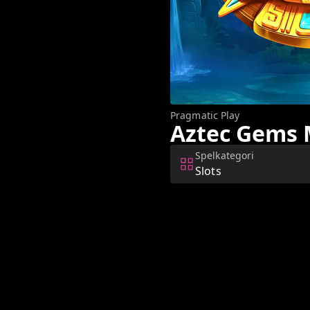
Pragmatic Play
Aztec Gems
Spelkategori
Slots