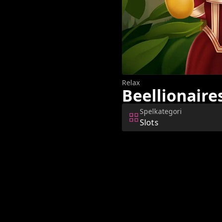
Relax
Beellionair
Spelkategori
Slots