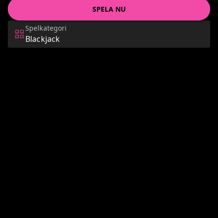
SPELA NU
Spelkategori
Blackjack