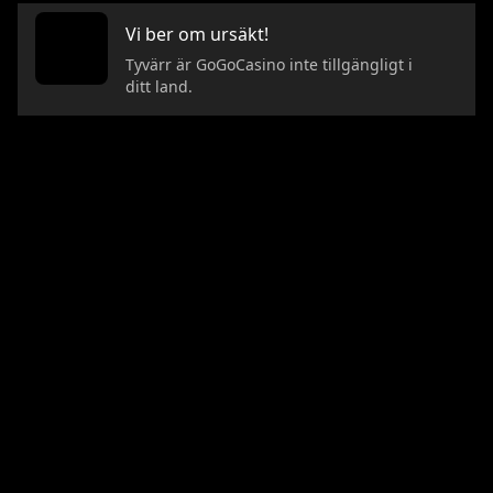
Vi ber om ursäkt!
Tyvärr är GoGoCasino inte tillgängligt i
ditt land.
CASINO
LIVE CASINO
Populära slots
Nyheter
Nya slots
Populärast
Exklusiv Jackpot
Exclusive
Jackpotspel
Roulette
Slots
Blackjack