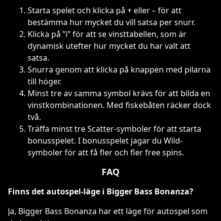
Starta spelet och klicka på + eller – för att
bestämma hur mycket du vill satsa per snurr.
Klicka på ”i” för att se vinsttabellen, som är
dynamisk utefter hur mycket du har valt att
satsa.
Snurra genom att klicka på knappen med pilarna
till höger.
Minst tre av samma symbol krävs för att bilda en
vinstkombinationen. Med fiskebåten räcker dock
två.
Träffa minst tre Scatter-symboler för att starta
bonusspelet. I bonusspelet jagar du Wild-
symboler för att få fler och fler free spins.
FAQ
Finns det autospel-läge i Bigger Bass Bonanza?
Ja, Bigger Bass Bonanza har ett läge för autospel som