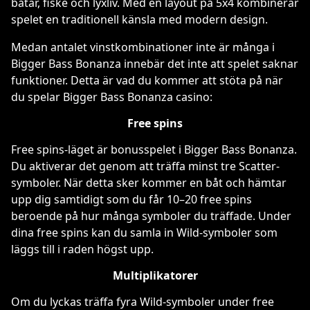
båtar, fiske och lyxliv. Med en layout på 5x4 kombinerar
spelet en traditionell känsla med modern design.
Medan antalet vinstkombinationer inte är många i
Bigger Bass Bonanza innebär det inte att spelet saknar
funktioner. Detta är vad du kommer att stöta på när
du spelar Bigger Bass Bonanza casino:
Free spins
Free spins-läget är bonusspelet i Bigger Bass Bonanza.
Du aktiverar det genom att träffa minst tre Scatter-
symboler. När detta sker kommer en båt och hämtar
upp dig samtidigt som du får 10–20 free spins
beroende på hur många symboler du träffade. Under
dina free spins kan du samla in Wild-symboler som
läggs till i raden högst upp.
Multiplikatorer
Om du lyckas träffa fyra Wild-symboler under free