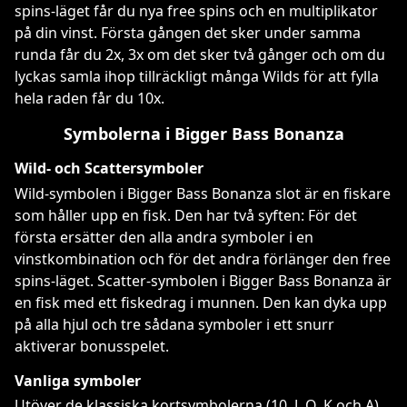
spins-läget får du nya free spins och en multiplikator
på din vinst. Första gången det sker under samma
runda får du 2x, 3x om det sker två gånger och om du
lyckas samla ihop tillräckligt många Wilds för att fylla
hela raden får du 10x.
Symbolerna i Bigger Bass Bonanza
Wild- och Scattersymboler
Wild-symbolen i Bigger Bass Bonanza slot är en fiskare
som håller upp en fisk. Den har två syften: För det
första ersätter den alla andra symboler i en
vinstkombination och för det andra förlänger den free
spins-läget. Scatter-symbolen i Bigger Bass Bonanza är
en fisk med ett fiskedrag i munnen. Den kan dyka upp
på alla hjul och tre sådana symboler i ett snurr
aktiverar bonusspelet.
Vanliga symboler
Utöver de klassiska kortsymbolerna (10, J, Q, K och A)