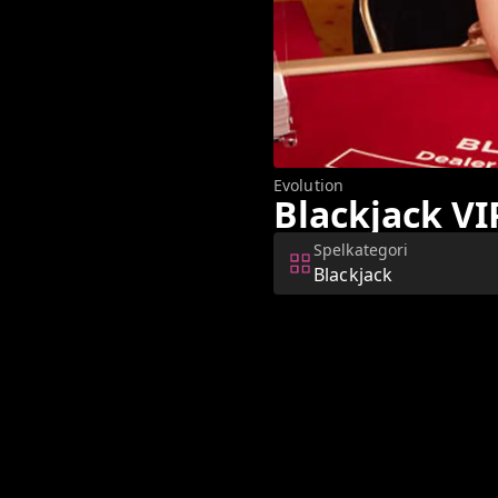
Evolution
Blackjack VI
Spelkategori
Blackjack