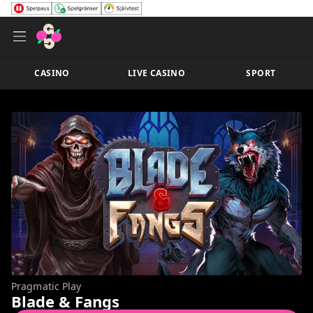
CASINO
LIVE CASINO
SPORT
Pragmatic Play
Blade & Fangs