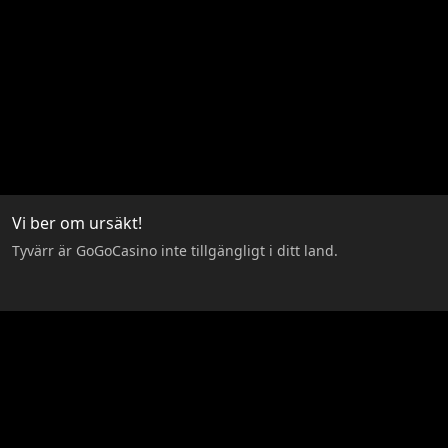
Vi ber om ursäkt!
Tyvärr är GoGoCasino inte tillgängligt i ditt land.