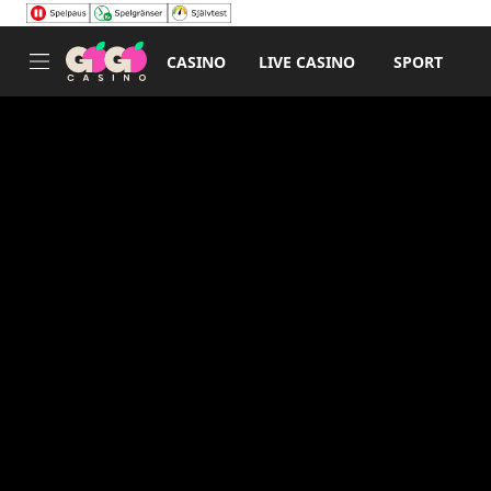
CASINO
LIVE CASINO
SPORT