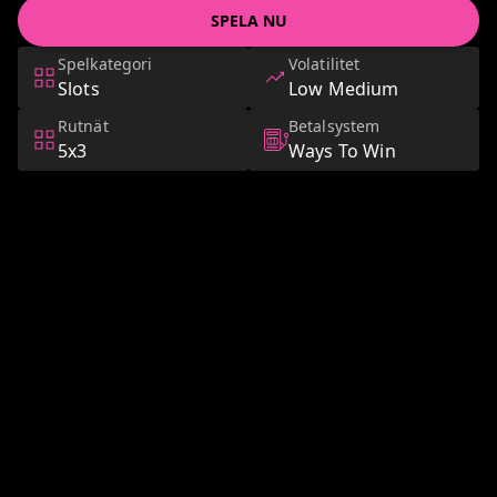
SPELA NU
Spelkategori
Volatilitet
Slots
Low Medium
Rutnät
Betalsystem
5x3
Ways To Win