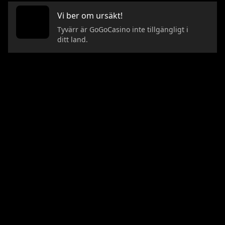
Vi ber om ursäkt!
Tyvärr är GoGoCasino inte tillgängligt i
ditt land.
CASINO
LIVE CASINO
Populära slots
Nyheter
Nya slots
Populärast
Exklusiv Jackpot
Exclusive
Jackpotspel
Roulette
Slots
Blackjack