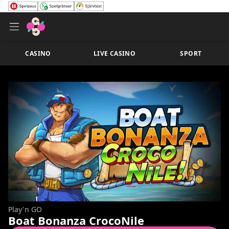
CASINO
LIVE CASINO
SPORT
Play'n GO
Boat Bonanza CrocoNile