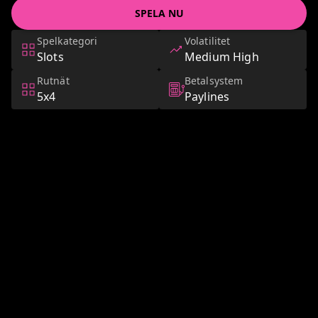
SPELA NU
Spelkategori
Volatilitet
Slots
Medium High
Rutnät
Betalsystem
5x4
Paylines