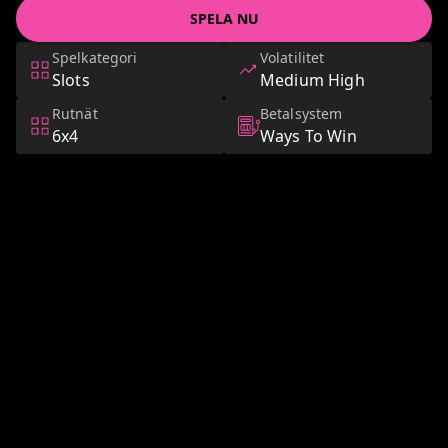
SPELA NU
Spelkategori
Volatilitet
Slots
Medium High
Rutnät
Betalsystem
6x4
Ways To Win