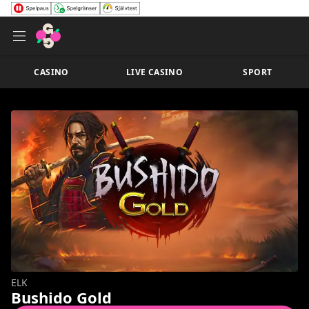
CASINO
LIVE CASINO
SPORT
ELK
Bushido Gold