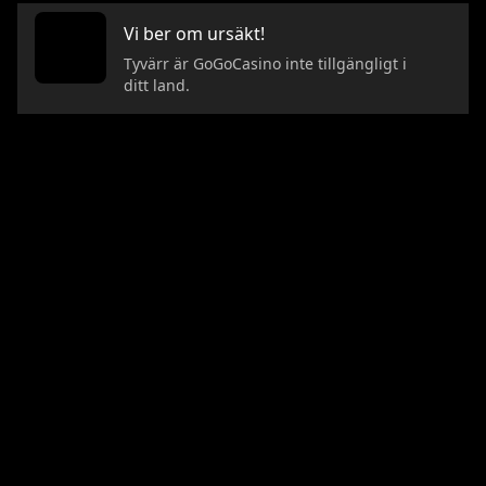
Vi ber om ursäkt!
Tyvärr är GoGoCasino inte tillgängligt i
ditt land.
CASINO
LIVE CASINO
Populära slots
Nyheter
Nya slots
Populärast
Exklusiv Jackpot
Exclusive
Jackpotspel
Roulette
Slots
Blackjack