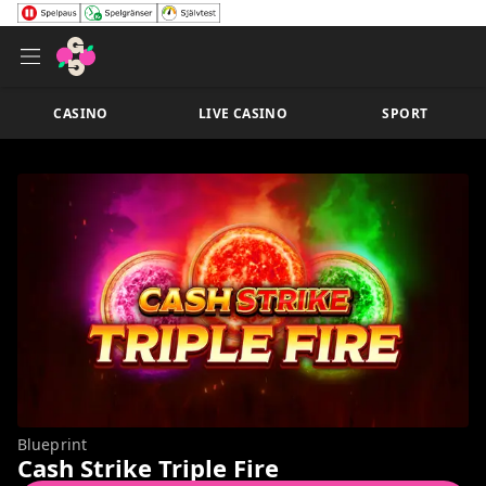
CASINO
LIVE CASINO
SPORT
Blueprint
Cash Strike Triple Fire