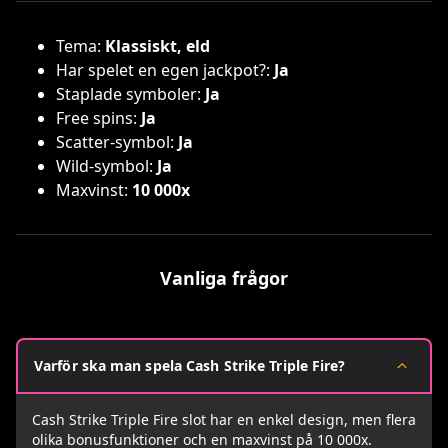
Tema:
Klassiskt, eld
Har spelet en egen jackpot?:
Ja
Staplade symboler:
Ja
Free spins:
Ja
Scatter-symbol:
Ja
Wild-symbol:
Ja
Maxvinst:
10 000x
Vanliga frågor
Varför ska man spela Cash Strike Triple Fire?
Cash Strike Triple Fire slot har en enkel design, men flera
olika bonusfunktioner och en maxvinst på 10 000x.