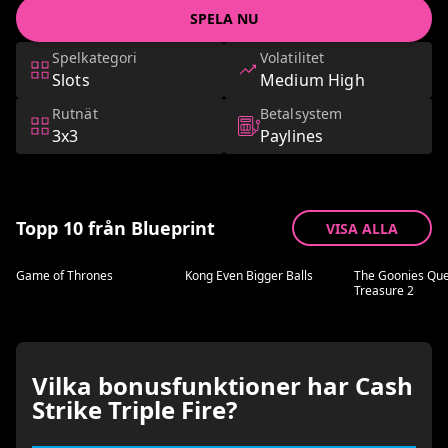
SPELA NU
Spelkategori
Volatilitet
Slots
Medium High
Rutnät
Betalsystem
3x3
Paylines
Topp 10 från Blueprint
VISA ALLA
Game of Thrones
Kong Even Bigger Balls
The Goonies Que
Treasure 2
Vilka bonusfunktioner har Cash
Strike Triple Fire?