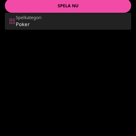
SPELA NU
Spelkategori
Poker