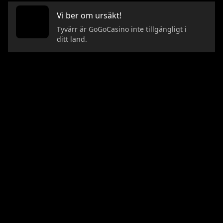
Vi ber om ursäkt!
Tyvärr är GoGoCasino inte tillgängligt i
ditt land.
CASINO
LIVE CASINO
Populära slots
Nyheter
Nya slots
Populärast
Exklusiv Jackpot
Exclusive
Jackpotspel
Roulette
Slots
Blackjack