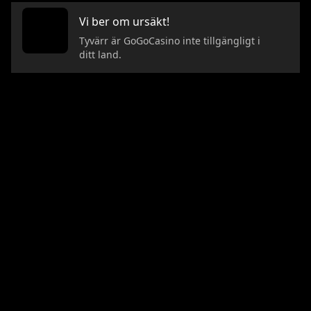
Vi ber om ursäkt!
Tyvärr är GoGoCasino inte tillgängligt i
ditt land.
CASINO
LIVE CASINO
Populära slots
Nyheter
Nya slots
Populärast
Exklusiv Jackpot
Exclusive
Jackpotspel
Roulette
Slots
Blackjack