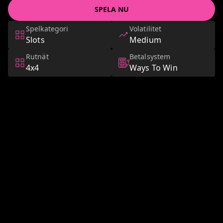
SPELA NU
Spelkategori
Volatilitet
Slots
Medium
Rutnät
Betalsystem
4x4
Ways To Win