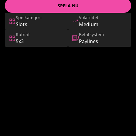
SPELA NU
Spelkategori
Volatilitet
Slots
Medium
Rutnät
Betalsystem
5x3
Paylines