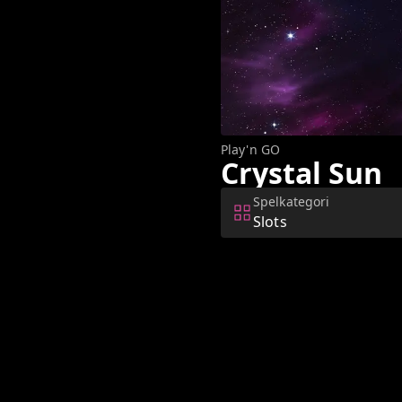
Play'n GO
Crystal Sun
Spelkategori
Slots