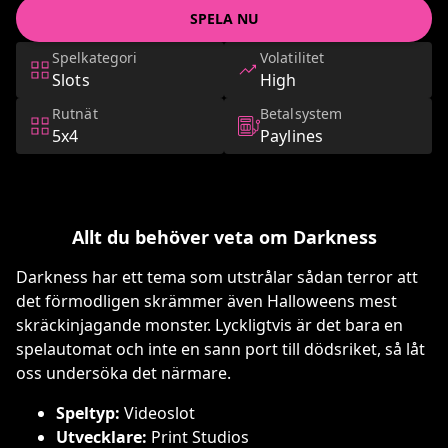
SPELA NU
Spelkategori
Volatilitet
Slots
High
Rutnät
Betalsystem
5x4
Paylines
Allt du behöver veta om Darkness
Darkness har ett tema som utstrålar sådan terror att
det förmodligen skrämmer även Halloweens mest
skräckinjagande monster. Lyckligtvis är det bara en
spelautomat och inte en sann port till dödsriket, så låt
oss undersöka det närmare.
Speltyp:
Videoslot
Utvecklare:
Print Studios