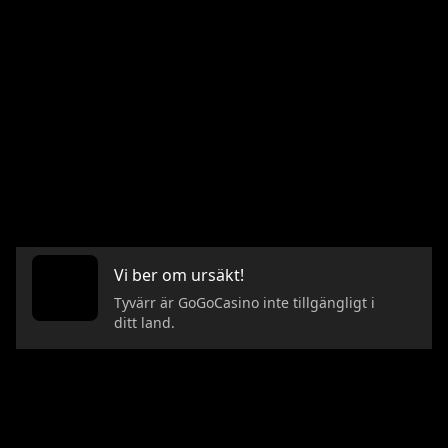
Vi ber om ursäkt!
Tyvärr är GoGoCasino inte tillgängligt i
ditt land.