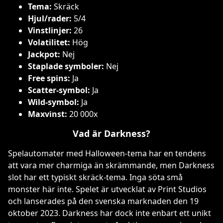
Tema:
Skräck
Hjul/rader:
5/4
Vinstlinjer:
26
Volatilitet:
Hög
Jackpot:
Nej
Staplade symboler:
Nej
Free spins:
Ja
Scatter-symbol:
Ja
Wild-symbol:
Ja
Maxvinst:
20 000x
Vad är Darkness?
Spelautomater med Halloween-tema har en tendens
att vara mer charmiga än skrämmande, men Darkness
slot har ett typiskt skräck-tema. Inga söta små
monster här inte. Spelet är utvecklat av Print Studios
och lanserades på den svenska marknaden den 19
oktober 2023. Darkness har dock inte enbart ett unikt