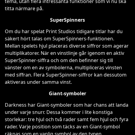
tema, utan flera intressanta funktioner som vi nu ska
titta närmare på.
SuperSpinners
Om du har spelat Print Studios tidigare titlar har du
säkert hört talas om SuperSpinners-funktionen.
Mellan spelets hjul placeras diverse siffror som agerar
multiplikatorer. När en vinstlinje går igenom en aktiv
SuperSpinner-siffra och om den befinner sig till
vänster om en av symbolerna, multipliceras vinsten
med siffran. Flera SuperSpinner-siffror kan dessutom
aktiveras under samma vinst.
Giant-symboler
Darkness har Giant-symboler som har chans att landa
under varje snurr. Dessa kommer i lite konstiga
storlekar: tre hjul och två rader samt fem hjul och fyra
rader. Varje position som täcks av en Giant-symbol
räknas som en vanlig symbol av den typen.