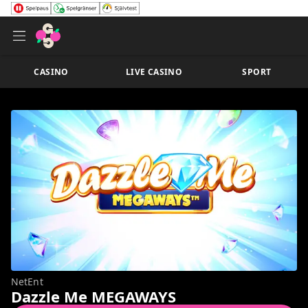
CASINO
LIVE CASINO
SPORT
NetEnt
Dazzle Me MEGAWAYS