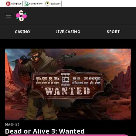
CASINO
LIVE CASINO
SPORT
NetEnt
Dead or Alive 3: Wanted