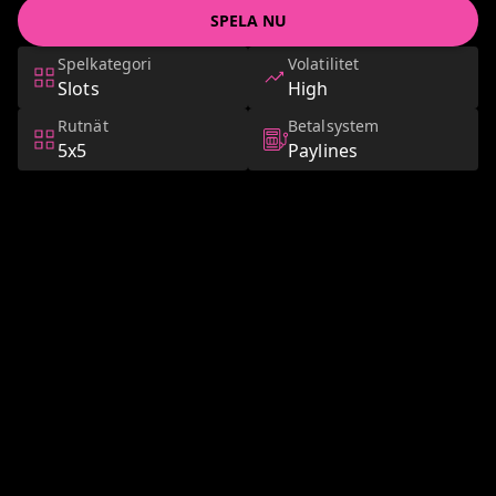
SPELA NU
Spelkategori
Volatilitet
Slots
High
Rutnät
Betalsystem
5x5
Paylines