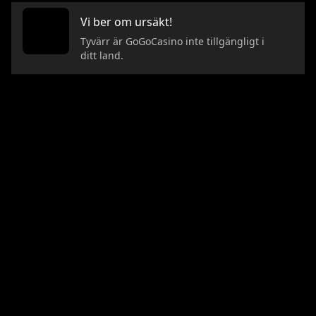
Vi ber om ursäkt!
Tyvärr är GoGoCasino inte tillgängligt i
ditt land.
CASINO
LIVE CASINO
Populära slots
Nyheter
Nya slots
Populärast
Exklusiv Jackpot
Exclusive
Jackpotspel
Roulette
Slots
Blackjack