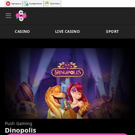
CASINO
LIVE CASINO
SPORT
Push Gaming
Dinopolis