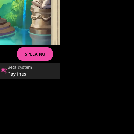
SPELA NU
Betalsystem
Paylines