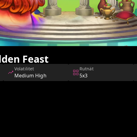
lden Feast
Volatilitet
Rutnät
Medium High
5x3