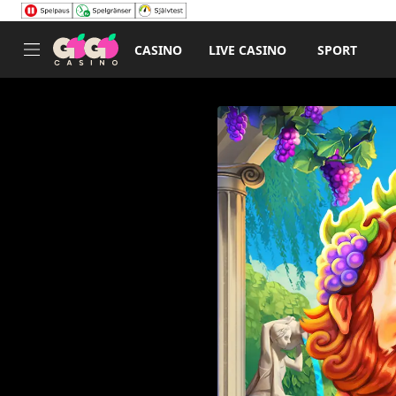
CASINO
LIVE CASINO
SPORT