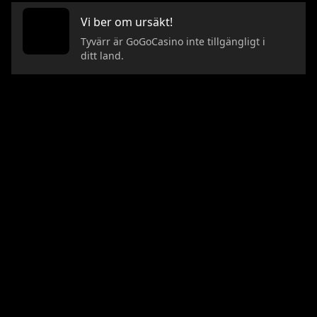
Vi ber om ursäkt!
Tyvärr är GoGoCasino inte tillgängligt i
ditt land.
CASINO
LIVE CASINO
Populära slots
Nyheter
Nya slots
Populärast
Exklusiv Jackpot
Exclusive
Jackpotspel
Roulette
Slots
Blackjack