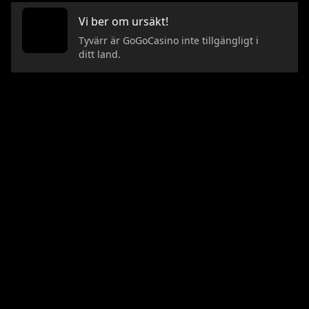
Vi ber om ursäkt!
Tyvärr är GoGoCasino inte tillgängligt i
ditt land.
CASINO
LIVE CASINO
Populära slots
Nyheter
Nya slots
Populärast
Exklusiv Jackpot
Exclusive
Jackpotspel
Roulette
Slots
Blackjack