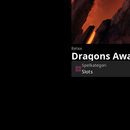
Relax
Dragons Aw
Spelkategori
Slots