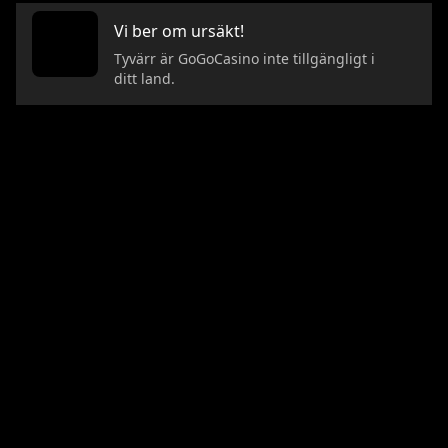
Vi ber om ursäkt!
Tyvärr är GoGoCasino inte tillgängligt i
ditt land.
CASINO
LIVE CASINO
Populära slots
Nyheter
Nya slots
Populärast
Exklusiv Jackpot
Exclusive
Jackpotspel
Roulette
Slots
Blackjack