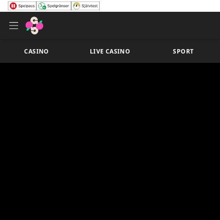
CASINO
LIVE CASINO
SPORT