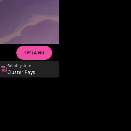
SPELA NU
Betalsystem
Cluster Pays