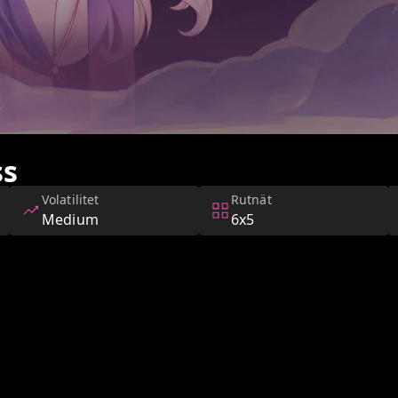
ss
Volatilitet
Rutnät
Medium
6x5