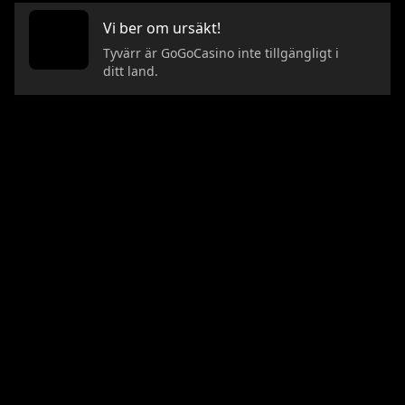
Vi ber om ursäkt!
Tyvärr är GoGoCasino inte tillgängligt i
ditt land.
CASINO
LIVE CASINO
Populära slots
Nyheter
Nya slots
Populärast
Exklusiv Jackpot
Exclusive
Jackpotspel
Roulette
Slots
Blackjack