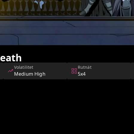
Death
Volatilitet
Rutnät
Medium High
5x4