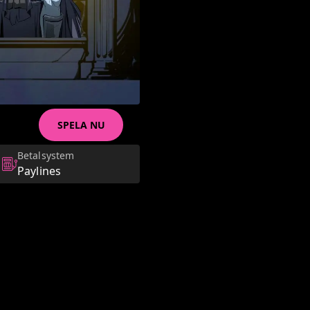
SPELA NU
Betalsystem
Paylines