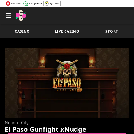
CASINO
LIVE CASINO
SPORT
Nolimit City
El Paso Gunfight xNudge