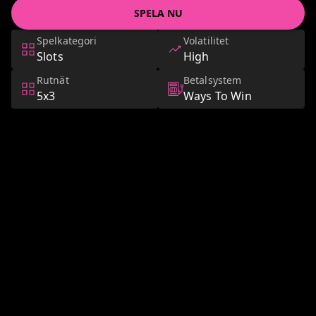
SPELA NU
Spelkategori
Volatilitet
Slots
High
Rutnät
Betalsystem
5x3
Ways To Win