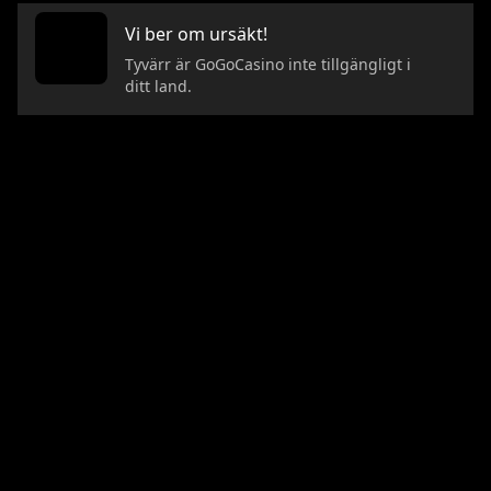
Vi ber om ursäkt!
Tyvärr är GoGoCasino inte tillgängligt i
ditt land.
CASINO
LIVE CASINO
Populära slots
Nyheter
Nya slots
Populärast
Exklusiv Jackpot
Exclusive
Jackpotspel
Roulette
Slots
Blackjack