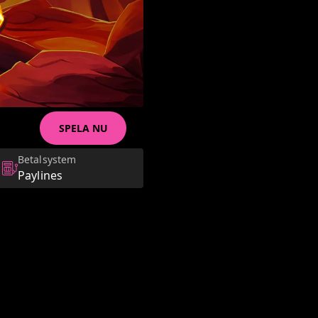
SPELA NU
Betalsystem
Paylines