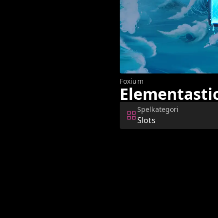
Foxium
Elementastic
Spelkategori
Slots