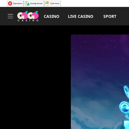
CASINO
LIVE CASINO
SPORT