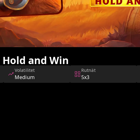
: Hold and Win
Volatilitet
Rutnät
Medium
5x3