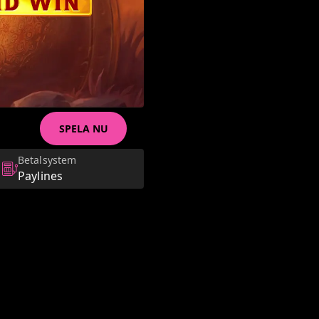
SPELA NU
Betalsystem
Paylines