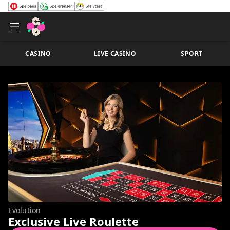
CASINO
LIVE CASINO
SPORT
Evolution
Exclusive Live Roulette