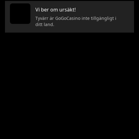
Vi ber om ursäkt!
Tyvärr är GoGoCasino inte tillgängligt i
ditt land.
CASINO
LIVE CASINO
Populära slots
Nyheter
Nya slots
Populärast
Exklusiv Jackpot
Exclusive
Jackpotspel
Roulette
Slots
Blackjack