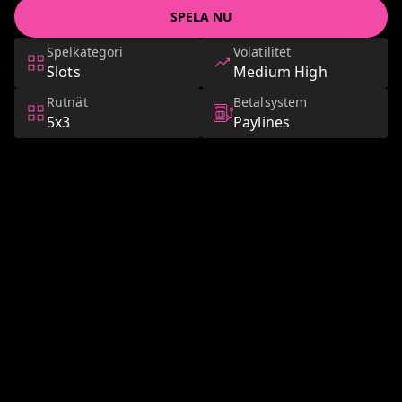
SPELA NU
Spelkategori
Volatilitet
Slots
Medium High
Rutnät
Betalsystem
5x3
Paylines