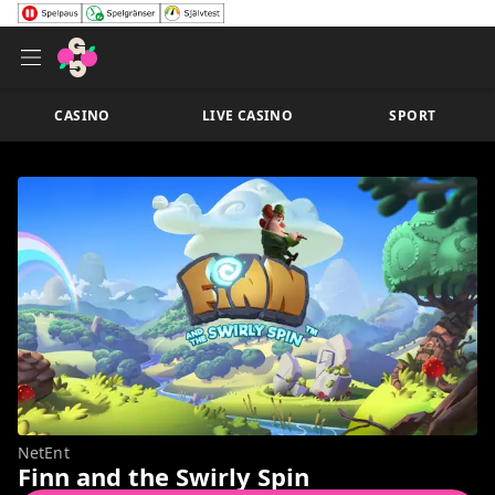
CASINO
LIVE CASINO
SPORT
NetEnt
Finn and the Swirly Spin