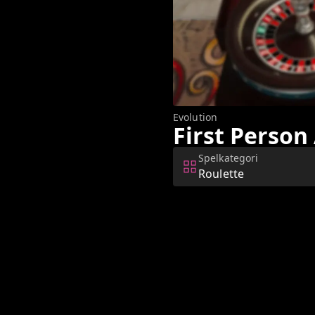
Evolution
First Person
Spelkategori
Roulette