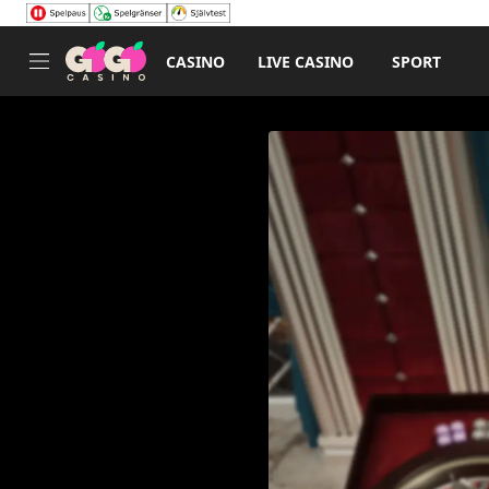
CASINO
LIVE CASINO
SPORT