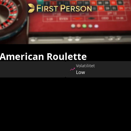
 American Roulette
Volatilitet
Low