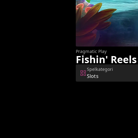
Pragmatic Play
Fishin' Reels
Spelkategori
Slots