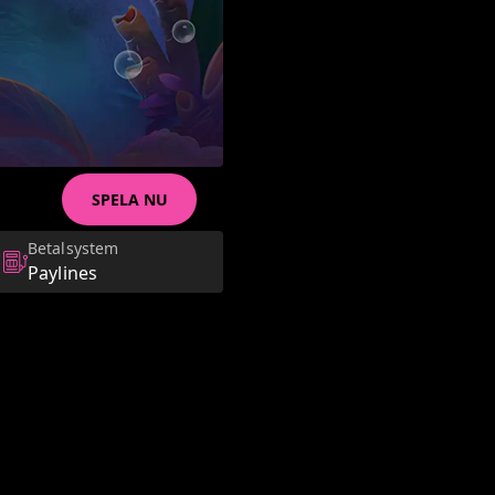
SPELA NU
Betalsystem
Paylines