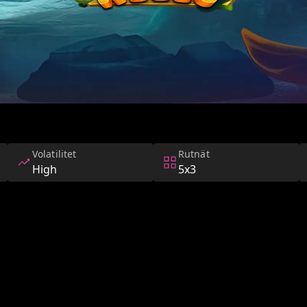
Volatilitet
Rutnät
High
5x3