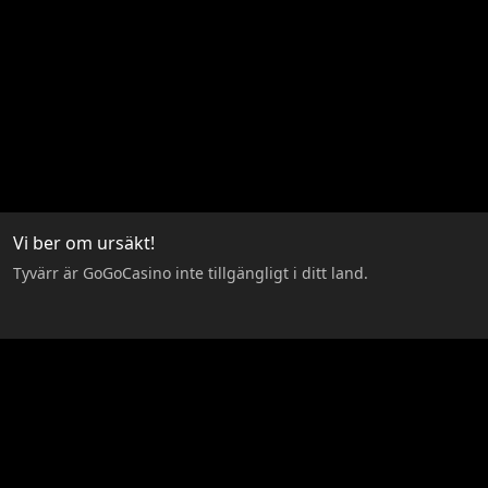
Vi ber om ursäkt!
Tyvärr är GoGoCasino inte tillgängligt i ditt land.