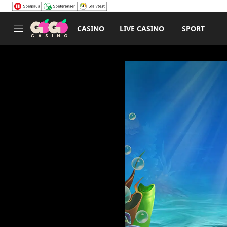
CASINO
LIVE CASINO
SPORT