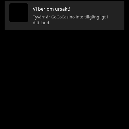
Vi ber om ursäkt!
Tyvärr är GoGoCasino inte tillgängligt i
ditt land.
CASINO
LIVE CASINO
Populära slots
Nyheter
Nya slots
Populärast
Exklusiv Jackpot
Exclusive
Jackpotspel
Roulette
Slots
Blackjack