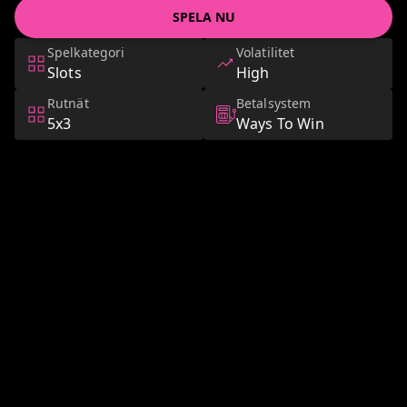
SPELA NU
Spelkategori
Volatilitet
Slots
High
Rutnät
Betalsystem
5x3
Ways To Win